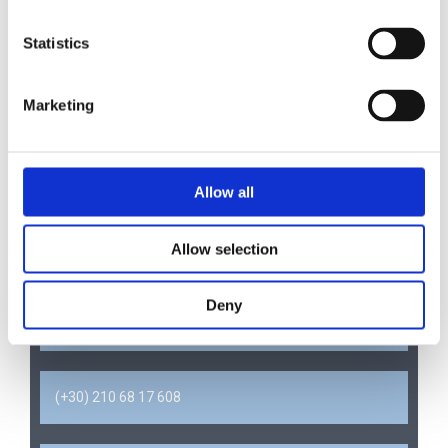
προσελήφθει το 2000 ως υπεύθυνη υποστήριξης του
τμήματος Sales & Marketing και στη συνέχεια προήχθη
Statistics
αρχικά σε Business Support Executive και αργότερα σε
Logistics & Quality Manager. Πρόσφατα ανέλαβε τη θέση
της Διευθύντριας στο νέο αναβαθμισμένο τμήμα
Marketing
Ποιότητας & Κανονιστικής Συμμόρφωσης.
Allow all
Δ/νση Αλληλογραφίας: Φιλελλήνων 24, Χαλάνδρι,
Allow selection
ΤΚ 15232, Αθήνα, Ελλάδα
Deny
(+30) 210 68 56 870
(+30) 210 68 17 608