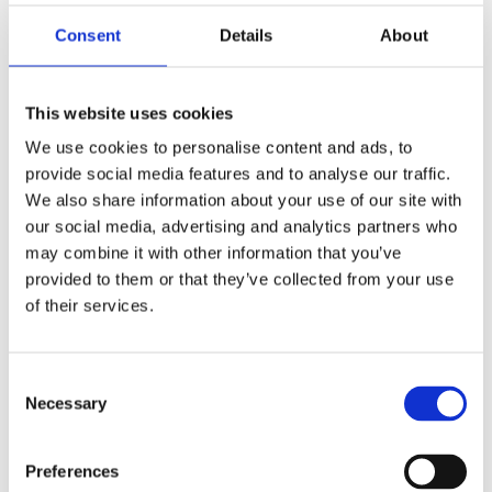
Ζωή Πλάκα
Consent
Details
About
Διευθύντρια Τμήματος Ποιότητας & Κανονιστικής
Συμμόρφωσης
This website uses cookies
Η Ζωή ξεκίνησε την επαγγελματική της καριέρα της
αμέσως μετά τη δευτεροβάθμια εκπαίδευση, ενώ
We use cookies to personalise content and ads, to
παράλληλα παρακολουθούσε σεμινάρια πάνω στα Sales
provide social media features and to analyse our traffic.
& Marketing και Logistics. Τα τελευταία χρόνια
We also share information about your use of our site with
σπουδάζει Διοίκηση Επιχειρήσεων στο Ελληνικό
our social media, advertising and analytics partners who
Ανοικτό Πανεπιστήμιο. Ξεκίνησε την επαγγελματική της
may combine it with other information that you’ve
σταδιοδρομία το 1991 στην εταιρεία ξενοδοχειακού
provided to them or that they’ve collected from your use
εξοπλισμού XENEX S.A. και στην συνέχεια εργάστηκε
of their services.
στις εταιρείες διανομής ιατρικών μηχανημάτων της
HEWLETT PACKARD, “MEDICARE LTD” και
“EUROTECHNIQUES HELLAS S. A.”. Εκεί ήταν υπεύθυνη για
Consent
την προετοιμασία των προσφορών για τους
Necessary
Selection
διαγωνισμούς του Δημοσίου, την διοργάνωση των
συνεδρίων και συνολικά του marketing support των
τμημάτων πωλήσεων. Στην Μ. Σ. Ιακωβίδης
Preferences