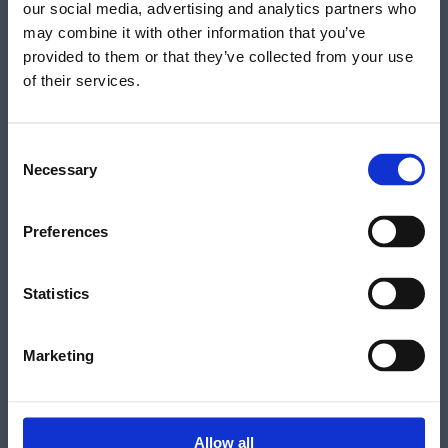
Η ΑΠΟΣΤΟΛΉ & ΟΙ ΑΞΊΕΣ
our social media, advertising and analytics partners who
ο
may combine it with other information that you’ve
ΜΑΣ
ι
provided to them or that they’ve collected from your use
Α
of their services.
ξ
ί
ε
Consent
Η Αποστολή μας
Necessary
ς
Selection
Αποστολή της Μ. Σ. Ιακωβίδης Ελλάς Α.Ε. είναι η
μ
εκπροσώπηση, εισαγωγή και υποστήριξη προϊόντων
α
αιχμής και καινοτόμων τεχνολογιών από κορυφαίους στον
Preferences
τομέα τους διεθνείς Οίκους, που συμβάλλουν στην
ς
προαγωγή του επίπεδου της περίθαλψης σε Ελλάδα και
Statistics
Κύπρο.
Marketing
Οι αξίες μας
Η εταιρεία μας παραμένει πιστή σε υψηλά επαγγελματικά
και ηθικά πρότυπα που την καθιέρωσαν ως αξιόπιστο
Allow all