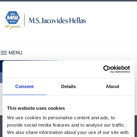
S
k
i
p
t
o
c
MENU
o
n
Η
t
Α
e
π
n
Consent
Details
About
ο
t
σ
τ
This website uses cookies
ο
We use cookies to personalise content and ads, to
λ
provide social media features and to analyse our traffic.
ή
We also share information about your use of our site with
&